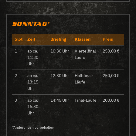
SONNTAG*
Slot
Zeit
Briefing
Klassen
Preis
1
ab ca.
10:30 Uhr
Viertelfinal-
250,00 €
11:30
Läufe
Uhr
2
ab ca.
12:30 Uhr
Halbfinal-
250,00 €
13:15
Läufe
Uhr
3
ab ca.
14:45 Uhr
Final-Läufe
200,00 €
15:30
Uhr
*Änderungen vorbehalten