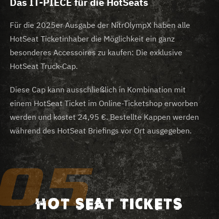
Das IT-PIECE für die HotSeats
Für die 2025er Ausgabe der NitrOlympX haben alle
HotSeat Ticketinhaber die Möglichkeit ein ganz
besonderes Accessoires zu kaufen: Die exklusive
HotSeat Truck-Cap.
Diese Cap kann ausschließlich in Kombination mit
einem HotSeat Ticket im Online-Ticketshop erworben
werden und kostet 24,95 €. Bestellte Kappen werden
während des HotSeat Briefings vor Ort ausgegeben.
05
HOT SEAT TICKETS