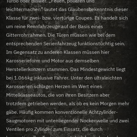
Turbo oder Blower. „Feilen, polieren und
leichtermachen“ lautet das Glaubensbekenntnis dieser
Klasse für zwei- bzw. viertürige Coupes. Es handelt sich
um reine Rennfahrzeuge auf der Basis eines
Gitterrohrrahmen. Die Türen müssen wie bei dem
entsprechenden Serienfahrzeug funktionstüchtig sein.
Im Gegensatz zu anderen Klassen müssen hier
Karosserieform und Motor aus demselben
Herstellerkonzern stammen. Das Mindestgewicht liegt
bei 1.066kg inklusive Fahrer. Unter den ultraleichten
Karosserien schlagen Herzen im Wert eines
Mittelklasseautos, die von ihren Besitzern aber
trotzdem getrieben werden, als ob es kein Morgen mehr
gäbe. Häufig kommen konventionelle Achtzylinder-
Saugmotoren mit untenliegender Nockenwelle und zwei
Ventilen pro Zylinder zum Einsatz, die durch