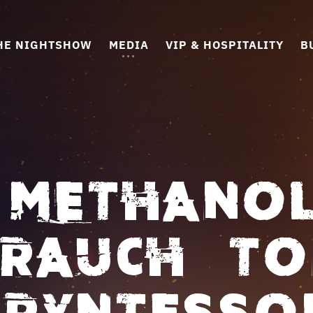
HE NIGHTSHOW
MEDIA
VIP & HOSPITALITY
B
 METHANOL
RAUCH – T
BRYNTESSO