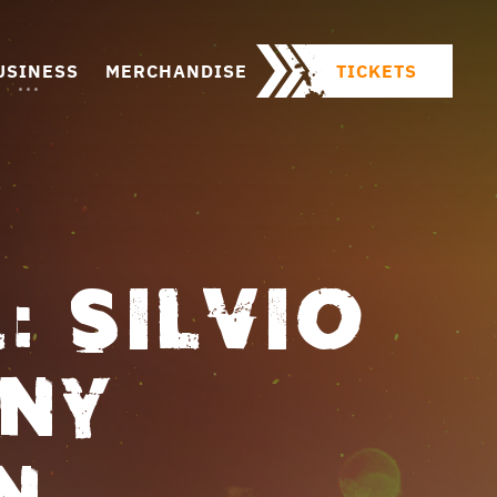
USINESS
MERCHANDISE
TICKETS
: SILVIO
ONY
N