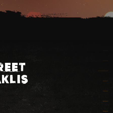
REET
AKLIS