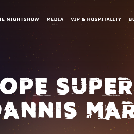
HE NIGHTSHOW
MEDIA
VIP & HOSPITALITY
B
ROPE SUPER
 IOANNIS MA