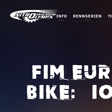
INFO
RENNSERIEN
T
FIM EU
BIKE: –