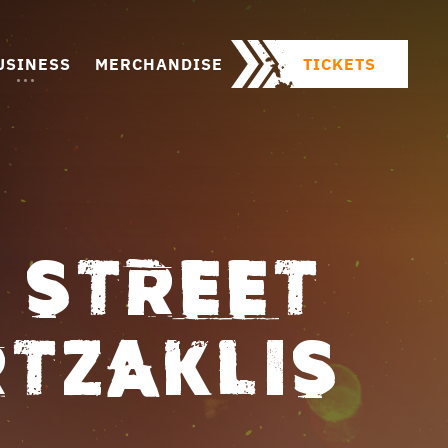
USINESS
MERCHANDISE
TICKETS
 STREET
RTZAKLIS