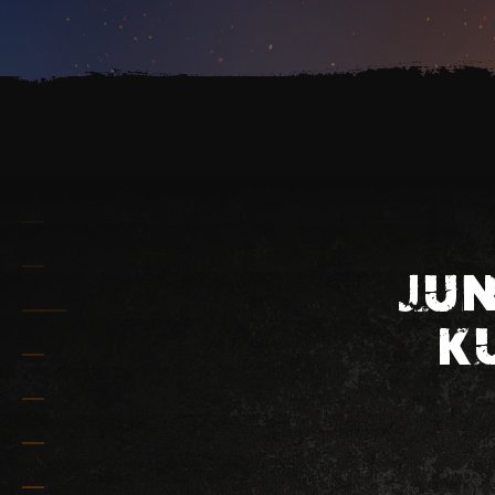
JUN
K