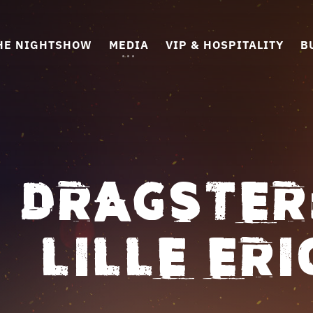
HE NIGHTSHOW
MEDIA
VIP & HOSPITALITY
B
 DRAGSTER
– LILLE ER