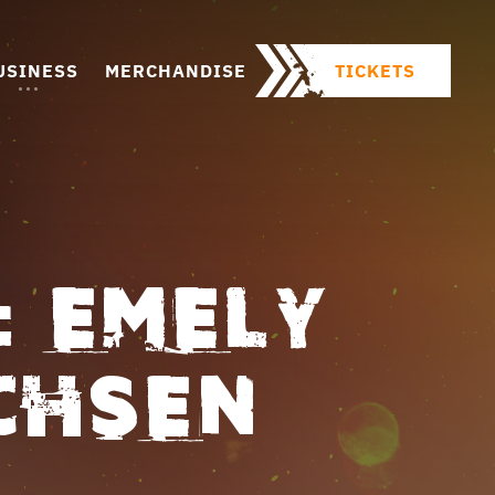
USINESS
MERCHANDISE
TICKETS
: EMELY
ICHSEN