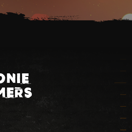
ONIE
MERS