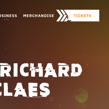
USINESS
MERCHANDISE
TICKETS
 RICHARD
CLAES