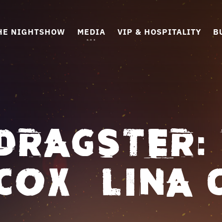
HE NIGHTSHOW
MEDIA
VIP & HOSPITALITY
B
DRAGSTER:
COX – LINA 