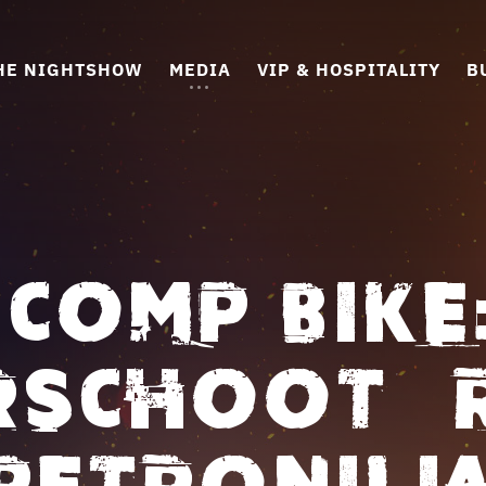
HE NIGHTSHOW
MEDIA
VIP & HOSPITALITY
B
 COMP BIKE
SCHOOT – 
PETRONILI