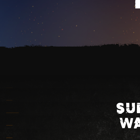
SU
WA