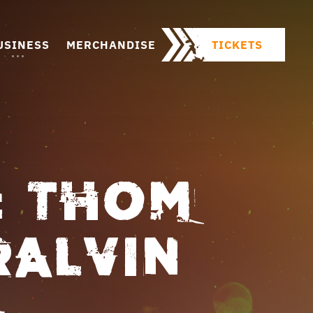
USINESS
MERCHANDISE
TICKETS
: THOM
RALVIN
A